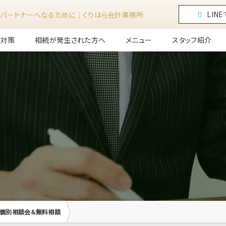
LIN
パートナーへなるために｜くりはら会計事務所
前対策
相続が発生された方へ
メニュー
スタッフ紹介
個別相談会＆無料相談